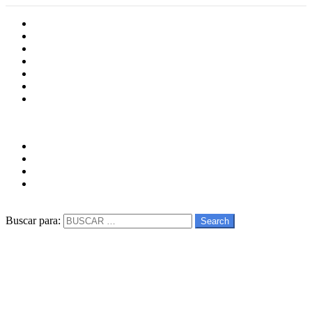
Inicio
Cultura
Software
Videojueos
Aplicaciones
Series
Películas
Follow us
facebook
twitter
instagram
youtube
Buscar
Buscar para:
Search