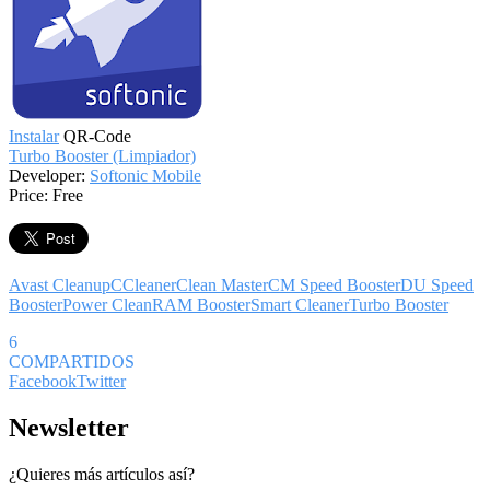
Instalar
QR-Code
Turbo Booster (Limpiador)
Developer:
Softonic Mobile
Price:
Free
Avast Cleanup
CCleaner
Clean Master
CM Speed Booster
DU Speed
Booster
Power Clean
RAM Booster
Smart Cleaner
Turbo Booster
6
COMPARTIDOS
Facebook
Twitter
Newsletter
¿Quieres más artículos así?