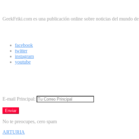
Sobre Geek Friki
GeekFriki.com es una publicación online sobre noticias del mundo de la
Síguenos
facebook
twitter
instagram
youtube
Boletín
Los mejores virales directamente en tu correo
E-mail Principal:
No te preocupes, cero spam
ARTURIA