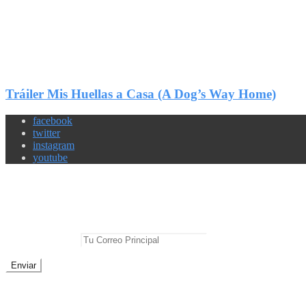
1
Compartir
Tráiler Mis Huellas a Casa (A Dog’s Way Home)
facebook
twitter
instagram
youtube
Newsletter
No te pierdas las mejores noticias
E-mail Principal:
No te preocupes, cero spam