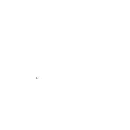
a el futuro?
n 2022 | Geek Friki
on