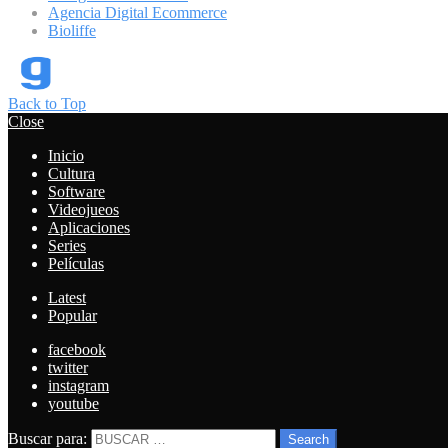
Agencia Digital Ecommerce
Bioliffe
Back to Top
Close
Inicio
Cultura
Software
Videojueos
Aplicaciones
Series
Películas
Latest
Popular
facebook
twitter
instagram
youtube
Buscar para:
Search