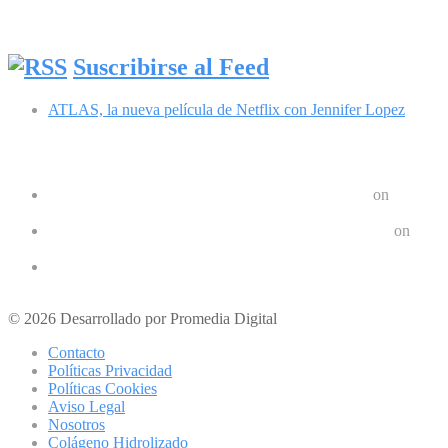
Síguenos en Facebook
Suscribirse al Feed
ATLAS, la nueva película de Netflix con Jennifer Lopez
Comentarios recientes
Google Pixel 8 y 8 Pro durarán 7 años | Geek Friki
on
Las últimas tendencias en dispositivos móviles: ¿Qué nos depar
Crear un Letrero LED Digital en Android | Geek Friki
on
10 aplicaciones para hacer ejercicios en casa
Los 10 mejores podcast sobre tecnologóa que debes escuchar e
Los mejores móviles para personas mayores
© 2026 Desarrollado por Promedia Digital
Contacto
Políticas Privacidad
Políticas Cookies
Aviso Legal
Nosotros
Colágeno Hidrolizado