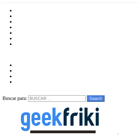
Inicio
Cultura
Software
Videojueos
Aplicaciones
Series
Películas
Follow us
facebook
twitter
instagram
youtube
Buscar
Buscar para:
Search