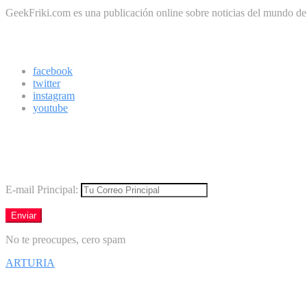
GeekFriki.com es una publicación online sobre noticias del mundo de la
Síguenos
facebook
twitter
instagram
youtube
Boletín
Los mejores virales directamente en tu correo
E-mail Principal:
No te preocupes, cero spam
ARTURIA
Síguenos en Facebook