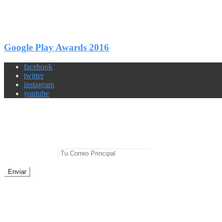
1
Compartir
Google Play Awards 2016
facebook
twitter
instagram
youtube
Newsletter
No te pierdas las mejores noticias
E-mail Principal:
No te preocupes, cero spam
Sobre Geek Friki