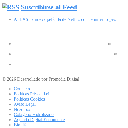
Suscribirse al Feed
ATLAS, la nueva película de Netflix con Jennifer Lopez
Comentarios recientes
Google Pixel 8 y 8 Pro durarán 7 años | Geek Friki
on
Las últimas tendencias en dispositivos móviles: ¿Qué nos depar
Crear un Letrero LED Digital en Android | Geek Friki
on
10 aplicaciones para hacer ejercicios en casa
Los 10 mejores podcast sobre tecnologóa que debes escuchar e
Los mejores móviles para personas mayores
© 2026 Desarrollado por Promedia Digital
Contacto
Políticas Privacidad
Políticas Cookies
Aviso Legal
Nosotros
Colágeno Hidrolizado
Agencia Digital Ecommerce
Bioliffe