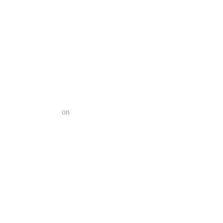
a el futuro?
n 2022 | Geek Friki
on