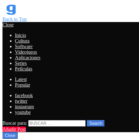
Back to Top
Close
Inicio
Cultura
Software
Videojueos
Aplicaciones
Series
Películas
Latest
Popular
facebook
twitter
instagram
youtube
Buscar para:
Search
Añadir Post
Close