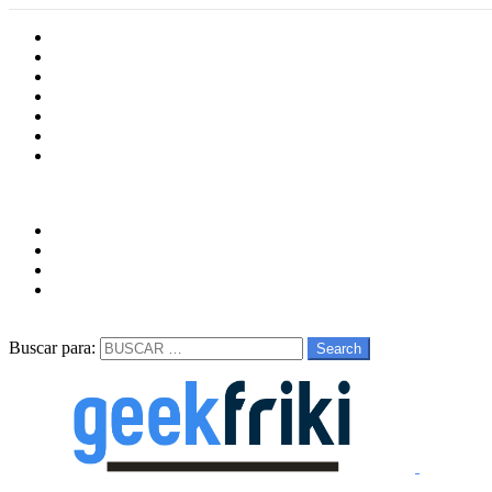
Inicio
Cultura
Software
Videojueos
Aplicaciones
Series
Películas
Follow us
facebook
twitter
instagram
youtube
Buscar
Buscar para:
Search