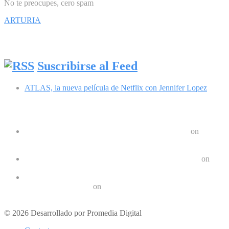
No te preocupes, cero spam
ARTURIA
Síguenos en Facebook
Suscribirse al Feed
ATLAS, la nueva película de Netflix con Jennifer Lopez
Comentarios recientes
Google Pixel 8 y 8 Pro durarán 7 años | Geek Friki
on
Las últimas tendencias en dispositivos móviles: ¿Qué nos
depara el futuro?
Crear un Letrero LED Digital en Android | Geek Friki
on
10 aplicaciones para hacer ejercicios en casa
Los 10 mejores podcast sobre tecnologóa que debes escuchar
en 2022 | Geek Friki
on
Los mejores móviles para personas mayores
© 2026 Desarrollado por Promedia Digital