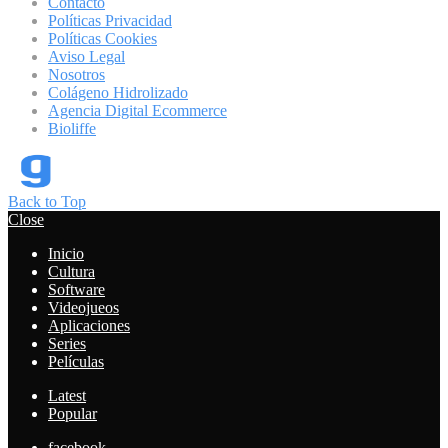
Contacto
Políticas Privacidad
Políticas Cookies
Aviso Legal
Nosotros
Colágeno Hidrolizado
Agencia Digital Ecommerce
Bioliffe
Back to Top
Close
Inicio
Cultura
Software
Videojueos
Aplicaciones
Series
Películas
Latest
Popular
facebook