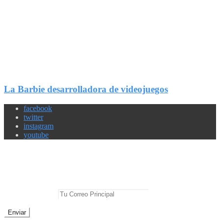
2
Compartir
La Barbie desarrolladora de videojuegos
facebook
twitter
instagram
youtube
Newsletter
No te pierdas las mejores noticias
E-mail Principal: