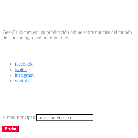
No te preocupes, cero spam
Sobre Geek Friki
GeekFriki.com es una publicación online sobre noticias del mundo
de la tecnología, cultura e Internet.
Síguenos
facebook
twitter
instagram
youtube
Boletín
Los mejores virales directamente en tu correo
E-mail Principal: