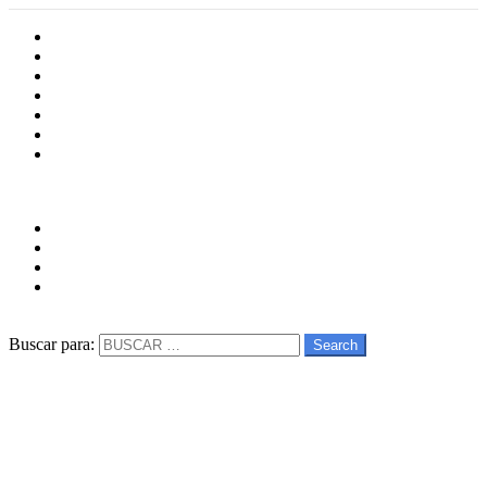
Inicio
Cultura
Software
Videojueos
Aplicaciones
Series
Películas
Follow us
facebook
twitter
instagram
youtube
Buscar
Buscar para:
Search