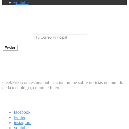
youtube
Newsletter
No te pierdas las mejores noticias
E-mail Principal:
No te preocupes, cero spam
Sobre Geek Friki
GeekFriki.com es una publicación online sobre noticias del mundo
de la tecnología, cultura e Internet.
Síguenos
facebook
twitter
instagram
youtube