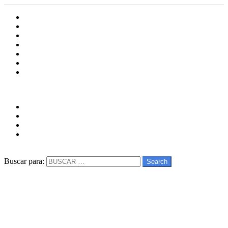
Inicio
Cultura
Software
Videojueos
Aplicaciones
Series
Películas
Follow us
facebook
twitter
instagram
youtube
Buscar
Buscar para:
Search