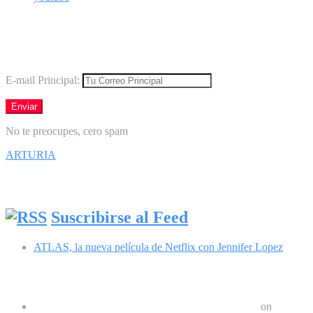
Boletín
Los mejores virales directamente en tu correo
E-mail Principal:
No te preocupes, cero spam
ARTURIA
Síguenos en Facebook
Suscribirse al Feed
ATLAS, la nueva película de Netflix con Jennifer Lopez
Comentarios recientes
Google Pixel 8 y 8 Pro durarán 7 años | Geek Friki
on