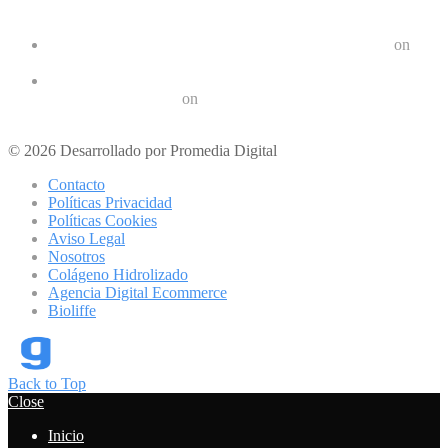
Las últimas tendencias en dispositivos móviles: ¿Qué nos
depara el futuro?
Crear un Letrero LED Digital en Android | Geek Friki
on
10 aplicaciones para hacer ejercicios en casa
Los 10 mejores podcast sobre tecnologóa que debes escuchar
en 2022 | Geek Friki
on
Los mejores móviles para personas mayores
© 2026 Desarrollado por Promedia Digital
Contacto
Políticas Privacidad
Políticas Cookies
Aviso Legal
Nosotros
Colágeno Hidrolizado
Agencia Digital Ecommerce
Bioliffe
Back to Top
Close
Inicio