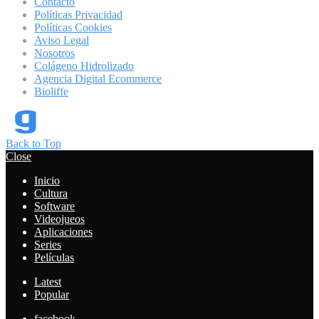
Contacto
Políticas Privacidad
Políticas Cookies
Aviso Legal
Nosotros
Colágeno Hidrolizado
Agencia Digital Ecommerce
Bioliffe
Back to Top
Close
Inicio
Cultura
Software
Videojueos
Aplicaciones
Series
Películas
Latest
Popular
facebook