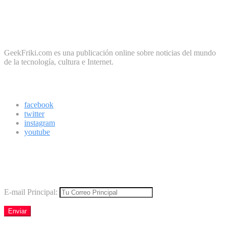
No te preocupes, cero spam
Sobre Geek Friki
GeekFriki.com es una publicación online sobre noticias del mundo
de la tecnología, cultura e Internet.
Síguenos
facebook
twitter
instagram
youtube
Boletín
Los mejores virales directamente en tu correo
E-mail Principal: