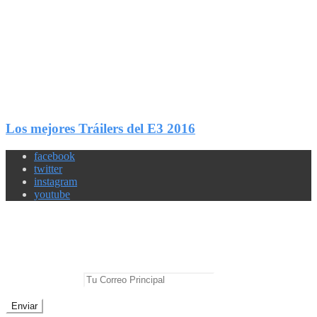
2
Compartir
Los mejores Tráilers del E3 2016
facebook
twitter
instagram
youtube
Newsletter
No te pierdas las mejores noticias
E-mail Principal: