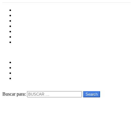
Inicio
Cultura
Software
Videojueos
Aplicaciones
Series
Películas
Follow us
facebook
twitter
instagram
youtube
Buscar
Buscar para:
Search