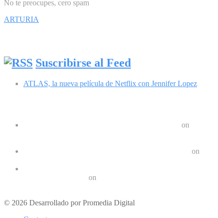
No te preocupes, cero spam
ARTURIA
Síguenos en Facebook
Suscribirse al Feed
ATLAS, la nueva película de Netflix con Jennifer Lopez
Comentarios recientes
Google Pixel 8 y 8 Pro durarán 7 años | Geek Friki
on
Las últimas tendencias en dispositivos móviles: ¿Qué nos
depara el futuro?
Crear un Letrero LED Digital en Android | Geek Friki
on
10 aplicaciones para hacer ejercicios en casa
Los 10 mejores podcast sobre tecnologóa que debes escuchar
en 2022 | Geek Friki
on
Los mejores móviles para personas mayores
© 2026 Desarrollado por Promedia Digital