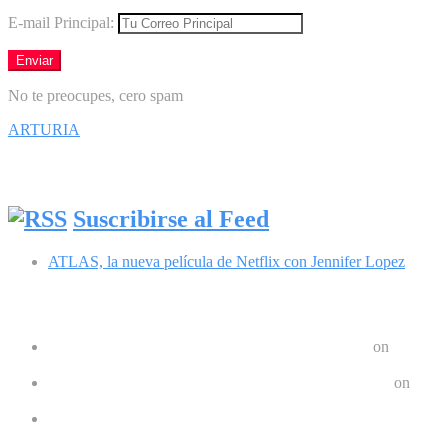
E-mail Principal:
No te preocupes, cero spam
ARTURIA
Síguenos en Facebook
Suscribirse al Feed
ATLAS, la nueva película de Netflix con Jennifer Lopez
Comentarios recientes
Google Pixel 8 y 8 Pro durarán 7 años | Geek Friki
on
Las últimas tendencias en dispositivos móviles: ¿Qué nos depar
Crear un Letrero LED Digital en Android | Geek Friki
on
10 aplicaciones para hacer ejercicios en casa
Los 10 mejores podcast sobre tecnologóa que debes escuchar e
Los mejores móviles para personas mayores