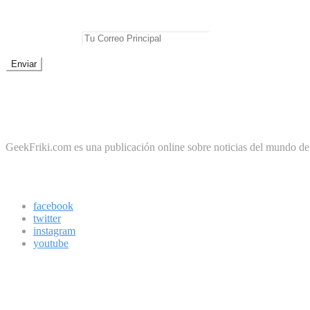
No te pierdas las mejores noticias
E-mail Principal:
No te preocupes, cero spam
Sobre Geek Friki
GeekFriki.com es una publicación online sobre noticias del mundo de la
Síguenos
facebook
twitter
instagram
youtube
Boletín
Los mejores virales directamente en tu correo