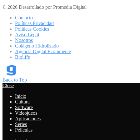
© 2026 Desarrollado por Promedia Digital
Contacto
Políticas Privacidad
Políticas Cookies
Aviso Legal
Nosotros
Colágeno Hidrolizado
Agencia Digital Ecommerce
Bioliffe
Back to Top
Close
Inicio
Cultura
Software
Videojueos
Aplicaciones
Series
Películas