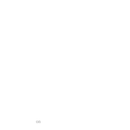
a el futuro?
n 2022 | Geek Friki
on