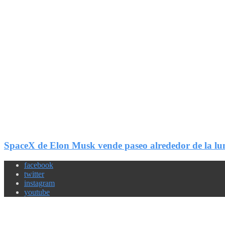
1
Compartir
SpaceX de Elon Musk vende paseo alrededor de la lu
facebook
twitter
instagram
youtube
Newsletter