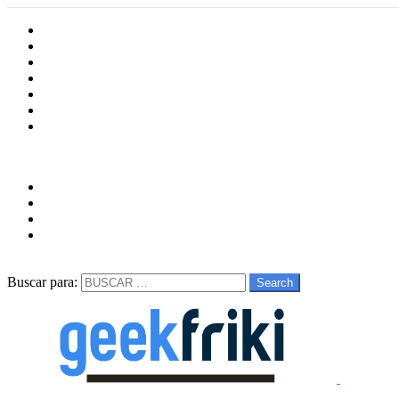
Inicio
Cultura
Software
Videojueos
Aplicaciones
Series
Películas
Follow us
facebook
twitter
instagram
youtube
Buscar
Buscar para:
Search