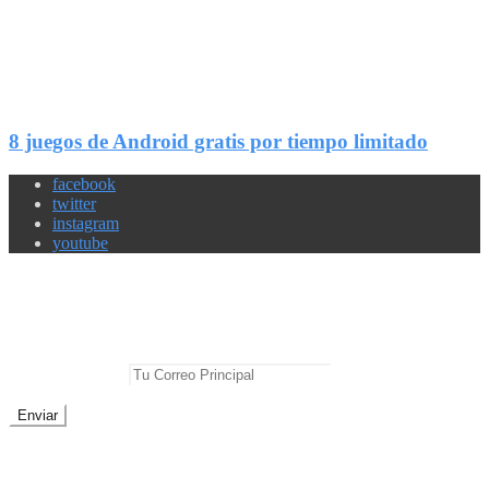
2
Compartir
8 juegos de Android gratis por tiempo limitado
facebook
twitter
instagram
youtube
Newsletter
No te pierdas las mejores noticias
E-mail Principal:
No te preocupes, cero spam