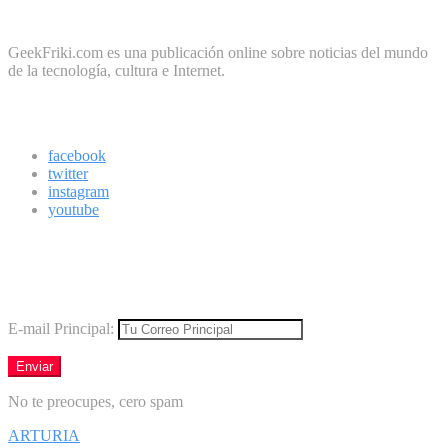
Sobre Geek Friki
GeekFriki.com es una publicación online sobre noticias del mundo
de la tecnología, cultura e Internet.
Síguenos
facebook
twitter
instagram
youtube
Boletín
Los mejores virales directamente en tu correo
E-mail Principal:
No te preocupes, cero spam
ARTURIA