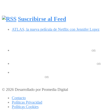
Síguenos en Facebook
Suscribirse al Feed
ATLAS, la nueva película de Netflix con Jennifer Lopez
Comentarios recientes
Google Pixel 8 y 8 Pro durarán 7 años | Geek Friki
on
Las últimas tendencias en dispositivos móviles: ¿Qué nos
depara el futuro?
Crear un Letrero LED Digital en Android | Geek Friki
on
10 aplicaciones para hacer ejercicios en casa
Los 10 mejores podcast sobre tecnologóa que debes escuchar
en 2022 | Geek Friki
on
Los mejores móviles para personas mayores
© 2026 Desarrollado por Promedia Digital
Contacto
Políticas Privacidad
Políticas Cookies