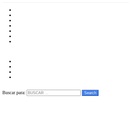
Inicio
Cultura
Software
Videojueos
Aplicaciones
Series
Películas
Follow us
facebook
twitter
instagram
youtube
Buscar
Buscar para:
Search