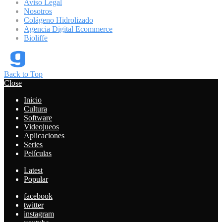
Aviso Legal
Nosotros
Colágeno Hidrolizado
Agencia Digital Ecommerce
Bioliffe
Back to Top
Close
Inicio
Cultura
Software
Videojueos
Aplicaciones
Series
Películas
Latest
Popular
facebook
twitter
instagram