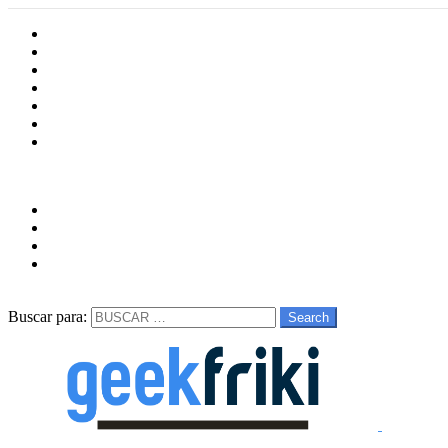
Inicio
Cultura
Software
Videojueos
Aplicaciones
Series
Películas
Follow us
facebook
twitter
instagram
youtube
Buscar
Buscar para:
Search