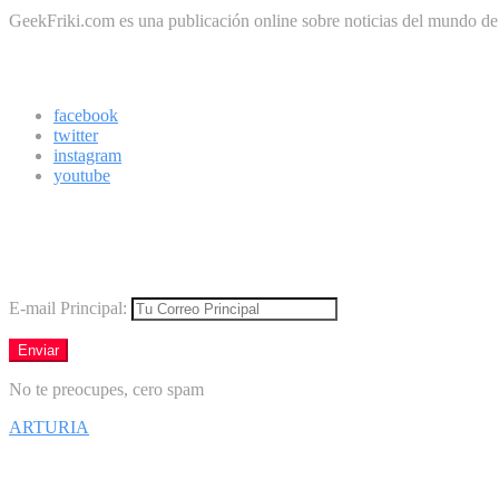
GeekFriki.com es una publicación online sobre noticias del mundo de la
Síguenos
facebook
twitter
instagram
youtube
Boletín
Los mejores virales directamente en tu correo
E-mail Principal:
No te preocupes, cero spam
ARTURIA
Síguenos en Facebook