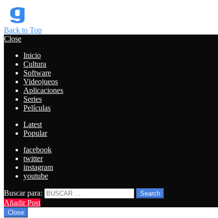
Back to Top
Close
Inicio
Cultura
Software
Videojueos
Aplicaciones
Series
Películas
Latest
Popular
facebook
twitter
instagram
youtube
Buscar para:
Search
Añadir Post
Close