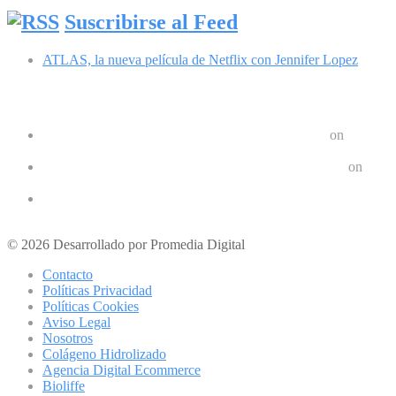
Suscribirse al Feed
ATLAS, la nueva película de Netflix con Jennifer Lopez
Comentarios recientes
Google Pixel 8 y 8 Pro durarán 7 años | Geek Friki
on
Las últimas tendencias en dispositivos móviles: ¿Qué nos depar
Crear un Letrero LED Digital en Android | Geek Friki
on
10 aplicaciones para hacer ejercicios en casa
Los 10 mejores podcast sobre tecnologóa que debes escuchar e
Los mejores móviles para personas mayores
© 2026 Desarrollado por Promedia Digital
Contacto
Políticas Privacidad
Políticas Cookies
Aviso Legal
Nosotros
Colágeno Hidrolizado
Agencia Digital Ecommerce
Bioliffe