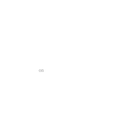
a el futuro?
n 2022 | Geek Friki
on