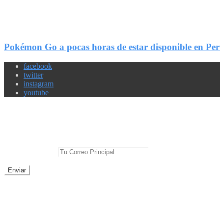
147
Compartir
Pokémon Go a pocas horas de estar disponible en Per
facebook
twitter
instagram
youtube
Newsletter
No te pierdas las mejores noticias
E-mail Principal:
No te preocupes, cero spam
Sobre Geek Friki