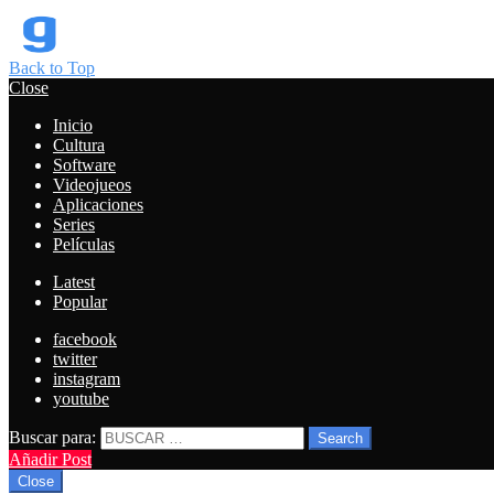
Back to Top
Close
Inicio
Cultura
Software
Videojueos
Aplicaciones
Series
Películas
Latest
Popular
facebook
twitter
instagram
youtube
Buscar para:
Search
Añadir Post
Close