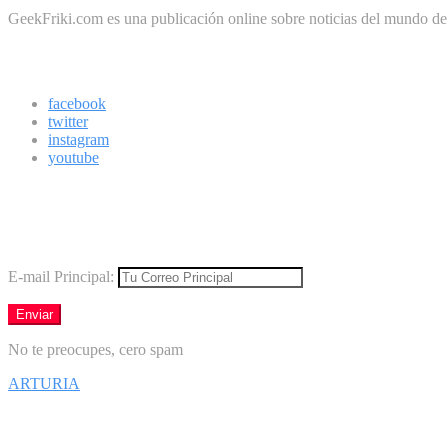
GeekFriki.com es una publicación online sobre noticias del mundo de la
Síguenos
facebook
twitter
instagram
youtube
Boletín
Los mejores virales directamente en tu correo
E-mail Principal:
No te preocupes, cero spam
ARTURIA
Síguenos en Facebook