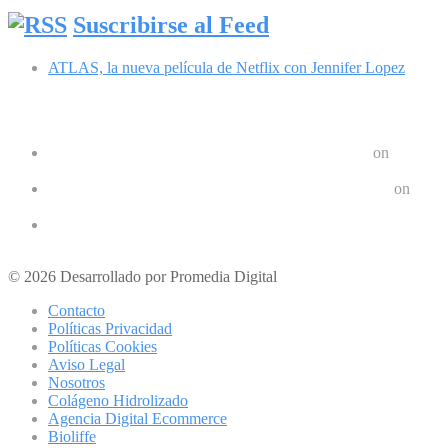
Suscribirse al Feed
ATLAS, la nueva película de Netflix con Jennifer Lopez
Comentarios recientes
Google Pixel 8 y 8 Pro durarán 7 años | Geek Friki
on
Las últimas tendencias en dispositivos móviles: ¿Qué nos depar
Crear un Letrero LED Digital en Android | Geek Friki
on
10 aplicaciones para hacer ejercicios en casa
Los 10 mejores podcast sobre tecnologóa que debes escuchar e
Los mejores móviles para personas mayores
© 2026 Desarrollado por Promedia Digital
Contacto
Políticas Privacidad
Políticas Cookies
Aviso Legal
Nosotros
Colágeno Hidrolizado
Agencia Digital Ecommerce
Bioliffe