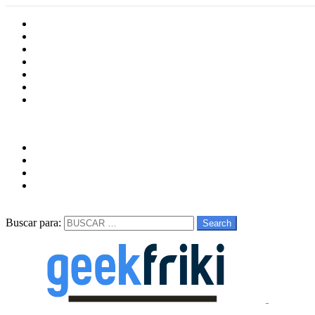
Inicio
Cultura
Software
Videojueos
Aplicaciones
Series
Películas
Follow us
facebook
twitter
instagram
youtube
Buscar
Buscar para:
Search