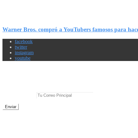
11
Compartir
Warner Bros. compró a YouTubers famosos para hacer 
facebook
twitter
instagram
youtube
Newsletter
No te pierdas las mejores noticias
E-mail Principal:
No te preocupes, cero spam
Sobre Geek Friki