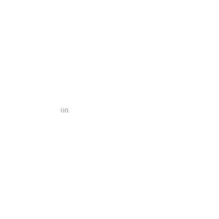
a el futuro?
n 2022 | Geek Friki
on