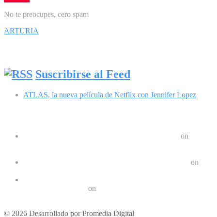
No te preocupes, cero spam
ARTURIA
Síguenos en Facebook
Suscribirse al Feed
ATLAS, la nueva película de Netflix con Jennifer Lopez
Comentarios recientes
Google Pixel 8 y 8 Pro durarán 7 años | Geek Friki
on
Las últimas tendencias en dispositivos móviles: ¿Qué nos
depara el futuro?
Crear un Letrero LED Digital en Android | Geek Friki
on
10 aplicaciones para hacer ejercicios en casa
Los 10 mejores podcast sobre tecnologóa que debes escuchar
en 2022 | Geek Friki
on
Los mejores móviles para personas mayores
© 2026 Desarrollado por Promedia Digital