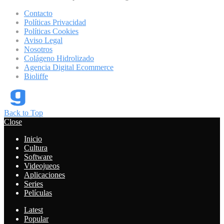
Contacto
Políticas Privacidad
Políticas Cookies
Aviso Legal
Nosotros
Colágeno Hidrolizado
Agencia Digital Ecommerce
Bioliffe
Back to Top
Close
Inicio
Cultura
Software
Videojueos
Aplicaciones
Series
Películas
Latest
Popular