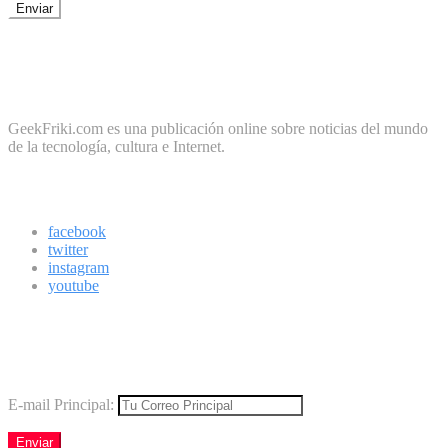
No te preocupes, cero spam
Sobre Geek Friki
GeekFriki.com es una publicación online sobre noticias del mundo
de la tecnología, cultura e Internet.
Síguenos
facebook
twitter
instagram
youtube
Boletín
Los mejores virales directamente en tu correo
E-mail Principal: