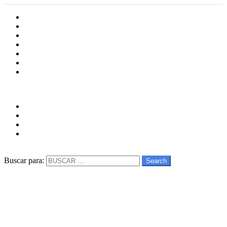
Inicio
Cultura
Software
Videojueos
Aplicaciones
Series
Películas
Follow us
facebook
twitter
instagram
youtube
Buscar
Buscar para:
Search