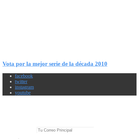
1
Compartir
Vota por la mejor serie de la década 2010
facebook
twitter
instagram
youtube
Newsletter
No te pierdas las mejores noticias
E-mail Principal: