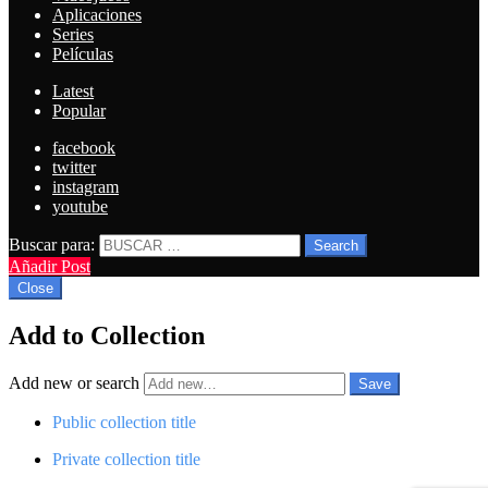
Aplicaciones
Series
Películas
Latest
Popular
facebook
twitter
instagram
youtube
Buscar para:
Search
Añadir Post
Close
Add to Collection
Add new or search
Public collection title
Private collection title