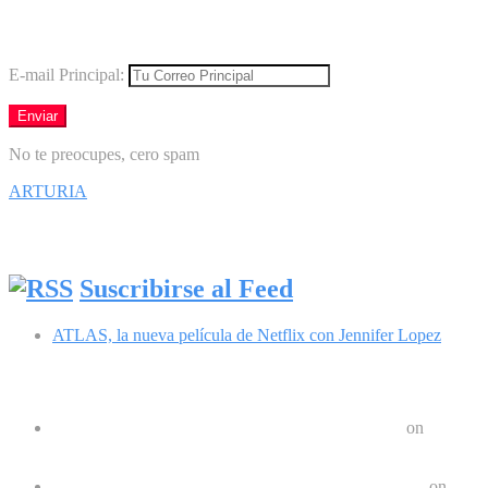
Los mejores virales directamente en tu correo
E-mail Principal:
No te preocupes, cero spam
ARTURIA
Síguenos en Facebook
Suscribirse al Feed
ATLAS, la nueva película de Netflix con Jennifer Lopez
Comentarios recientes
Google Pixel 8 y 8 Pro durarán 7 años | Geek Friki
on
Las últimas tendencias en dispositivos móviles: ¿Qué nos
depara el futuro?
Crear un Letrero LED Digital en Android | Geek Friki
on