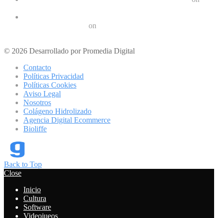
10 aplicaciones para hacer ejercicios en casa
Los 10 mejores podcast sobre tecnologóa que debes escuchar
en 2022 | Geek Friki
on
Los mejores móviles para personas mayores
© 2026 Desarrollado por Promedia Digital
Contacto
Políticas Privacidad
Políticas Cookies
Aviso Legal
Nosotros
Colágeno Hidrolizado
Agencia Digital Ecommerce
Bioliffe
Back to Top
Close
Inicio
Cultura
Software
Videojueos