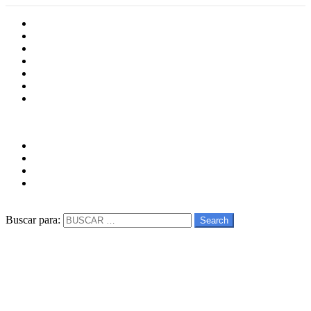
Inicio
Cultura
Software
Videojueos
Aplicaciones
Series
Películas
Follow us
facebook
twitter
instagram
youtube
Buscar
Buscar para:
Search