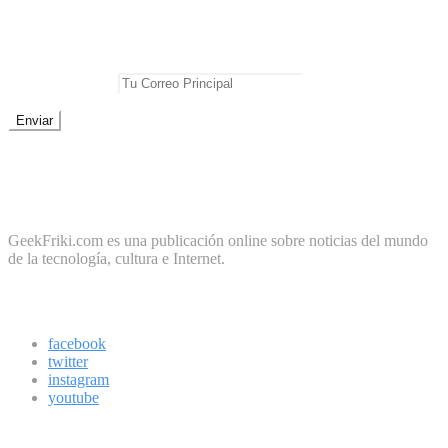
Newsletter
No te pierdas las mejores noticias
E-mail Principal:
No te preocupes, cero spam
Sobre Geek Friki
GeekFriki.com es una publicación online sobre noticias del mundo
de la tecnología, cultura e Internet.
Síguenos
facebook
twitter
instagram
youtube
Boletín