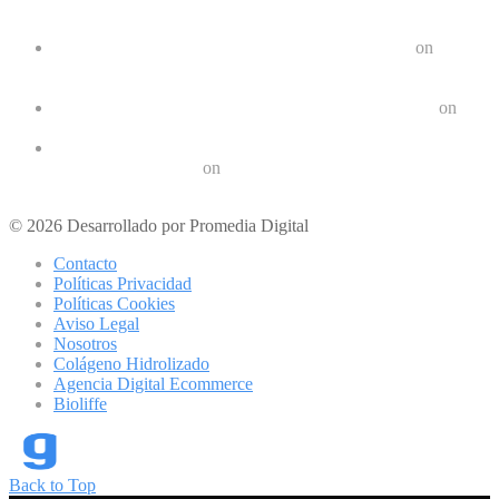
Comentarios recientes
Google Pixel 8 y 8 Pro durarán 7 años | Geek Friki
on
Las últimas tendencias en dispositivos móviles: ¿Qué nos
depara el futuro?
Crear un Letrero LED Digital en Android | Geek Friki
on
10 aplicaciones para hacer ejercicios en casa
Los 10 mejores podcast sobre tecnologóa que debes escuchar
en 2022 | Geek Friki
on
Los mejores móviles para personas mayores
© 2026 Desarrollado por Promedia Digital
Contacto
Políticas Privacidad
Políticas Cookies
Aviso Legal
Nosotros
Colágeno Hidrolizado
Agencia Digital Ecommerce
Bioliffe
Back to Top