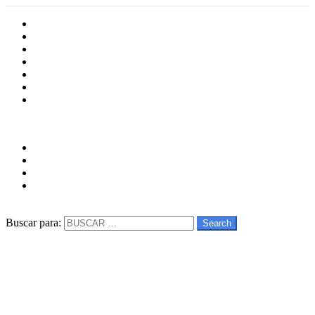
Inicio
Cultura
Software
Videojueos
Aplicaciones
Series
Películas
Follow us
facebook
twitter
instagram
youtube
Buscar
Buscar para:
Search