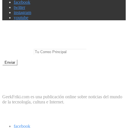
facebook
twitter
instagram
youtube
Newsletter
No te pierdas las mejores noticias
E-mail Principal:
No te preocupes, cero spam
Sobre Geek Friki
GeekFriki.com es una publicación online sobre noticias del mundo
de la tecnología, cultura e Internet.
Síguenos
facebook