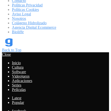
Contacto
Políticas Privacidad
Políticas Cookies
Aviso Legal
Nosotros
Colágeno Hidrolizado
Agencia Digital Ecommerce
Bioliffe
Back to Top
Close
Inicio
Cultura
Software
Videojueos
Aplicaciones
Series
Películas
Latest
Popular
facebook