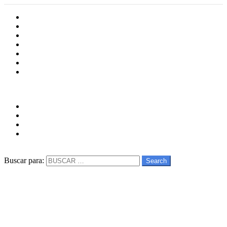
Inicio
Cultura
Software
Videojueos
Aplicaciones
Series
Películas
Follow us
facebook
twitter
instagram
youtube
Buscar
Buscar para:
Search