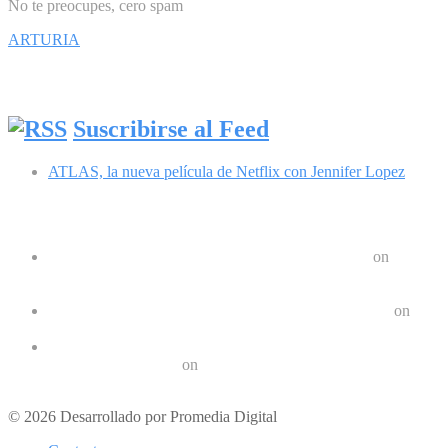
No te preocupes, cero spam
ARTURIA
Síguenos en Facebook
Suscribirse al Feed
ATLAS, la nueva película de Netflix con Jennifer Lopez
Comentarios recientes
Google Pixel 8 y 8 Pro durarán 7 años | Geek Friki
on
Las últimas tendencias en dispositivos móviles: ¿Qué nos
depara el futuro?
Crear un Letrero LED Digital en Android | Geek Friki
on
10 aplicaciones para hacer ejercicios en casa
Los 10 mejores podcast sobre tecnologóa que debes escuchar
en 2022 | Geek Friki
on
Los mejores móviles para personas mayores
© 2026 Desarrollado por Promedia Digital