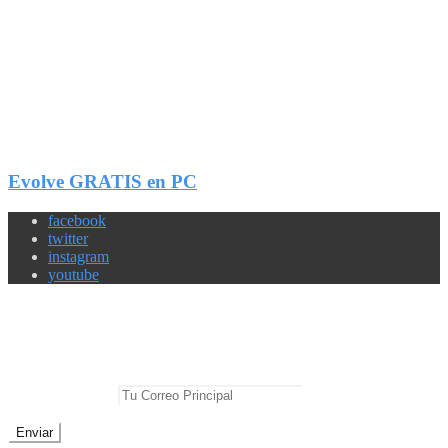
7
Compartir
Evolve GRATIS en PC
facebook
twitter
instagram
youtube
Newsletter
No te pierdas las mejores noticias
E-mail Principal: