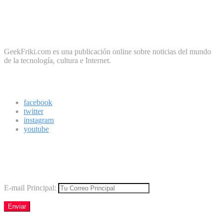
No te preocupes, cero spam
Sobre Geek Friki
GeekFriki.com es una publicación online sobre noticias del mundo
de la tecnología, cultura e Internet.
Síguenos
facebook
twitter
instagram
youtube
Boletín
Los mejores virales directamente en tu correo
E-mail Principal: