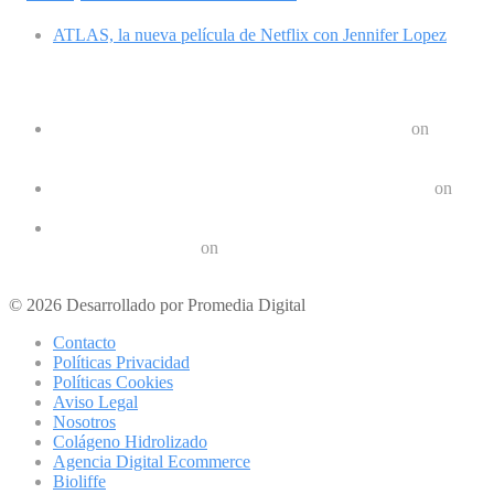
ATLAS, la nueva película de Netflix con Jennifer Lopez
Comentarios recientes
Google Pixel 8 y 8 Pro durarán 7 años | Geek Friki
on
Las últimas tendencias en dispositivos móviles: ¿Qué nos
depara el futuro?
Crear un Letrero LED Digital en Android | Geek Friki
on
10 aplicaciones para hacer ejercicios en casa
Los 10 mejores podcast sobre tecnologóa que debes escuchar
en 2022 | Geek Friki
on
Los mejores móviles para personas mayores
© 2026 Desarrollado por Promedia Digital
Contacto
Políticas Privacidad
Políticas Cookies
Aviso Legal
Nosotros
Colágeno Hidrolizado
Agencia Digital Ecommerce
Bioliffe