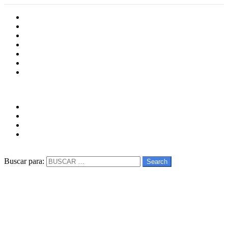
Inicio
Cultura
Software
Videojueos
Aplicaciones
Series
Películas
Follow us
facebook
twitter
instagram
youtube
Buscar
Buscar para:
Search