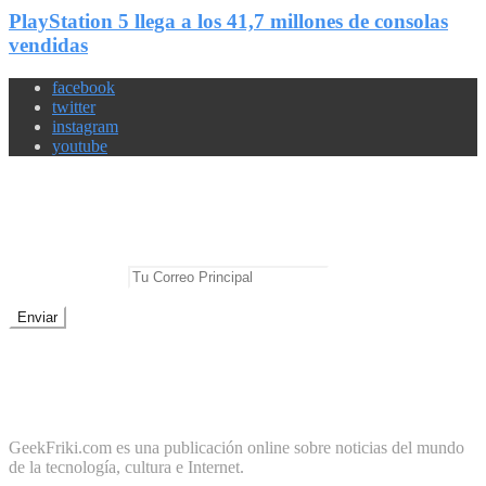
PlayStation 5 llega a los 41,7 millones de consolas
vendidas
facebook
twitter
instagram
youtube
Newsletter
No te pierdas las mejores noticias
E-mail Principal:
No te preocupes, cero spam
Sobre Geek Friki
GeekFriki.com es una publicación online sobre noticias del mundo
de la tecnología, cultura e Internet.