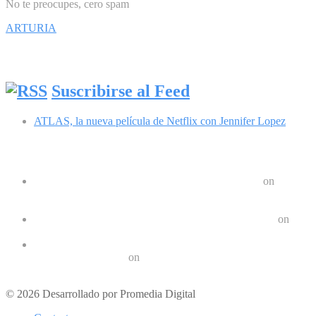
No te preocupes, cero spam
ARTURIA
Síguenos en Facebook
Suscribirse al Feed
ATLAS, la nueva película de Netflix con Jennifer Lopez
Comentarios recientes
Google Pixel 8 y 8 Pro durarán 7 años | Geek Friki
on
Las últimas tendencias en dispositivos móviles: ¿Qué nos
depara el futuro?
Crear un Letrero LED Digital en Android | Geek Friki
on
10 aplicaciones para hacer ejercicios en casa
Los 10 mejores podcast sobre tecnologóa que debes escuchar
en 2022 | Geek Friki
on
Los mejores móviles para personas mayores
© 2026 Desarrollado por Promedia Digital