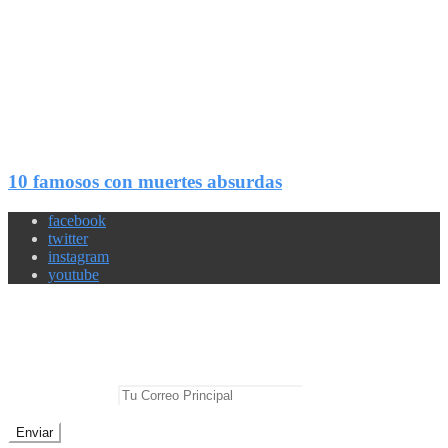
18
Compartir
10 famosos con muertes absurdas
facebook
twitter
instagram
youtube
Newsletter
No te pierdas las mejores noticias
E-mail Principal: