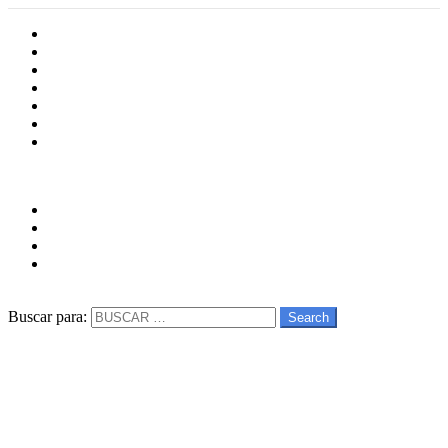
Inicio
Cultura
Software
Videojueos
Aplicaciones
Series
Películas
Follow us
facebook
twitter
instagram
youtube
Buscar
Buscar para:
Search