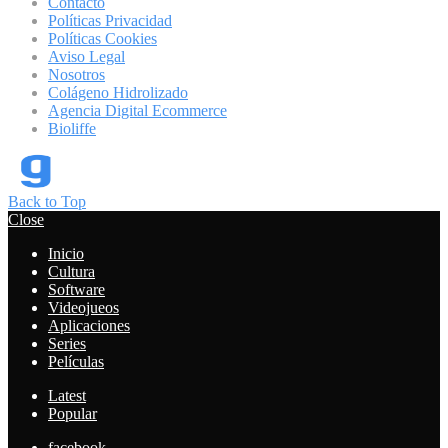
Contacto
Políticas Privacidad
Políticas Cookies
Aviso Legal
Nosotros
Colágeno Hidrolizado
Agencia Digital Ecommerce
Bioliffe
Back to Top
Close
Inicio
Cultura
Software
Videojueos
Aplicaciones
Series
Películas
Latest
Popular
facebook