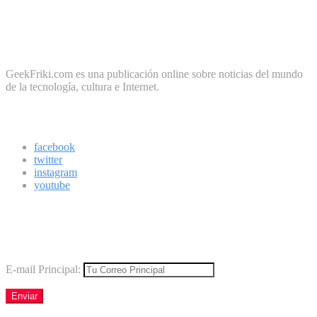
No te preocupes, cero spam
Sobre Geek Friki
GeekFriki.com es una publicación online sobre noticias del mundo
de la tecnología, cultura e Internet.
Síguenos
facebook
twitter
instagram
youtube
Boletín
Los mejores virales directamente en tu correo
E-mail Principal: