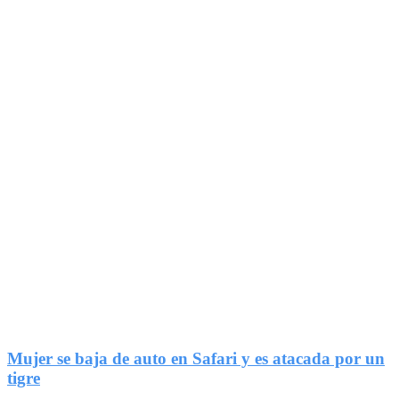
1
Compartir
Mujer se baja de auto en Safari y es atacada por un
tigre