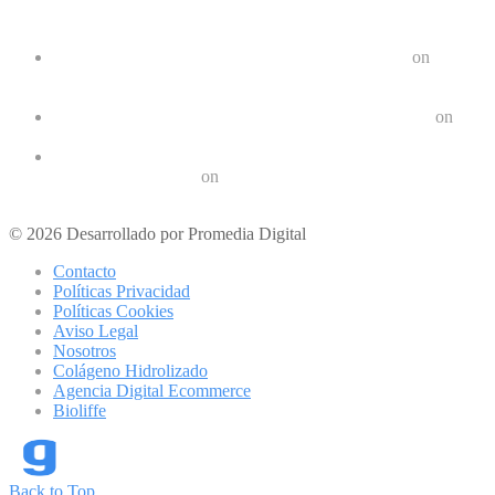
Comentarios recientes
Google Pixel 8 y 8 Pro durarán 7 años | Geek Friki
on
Las últimas tendencias en dispositivos móviles: ¿Qué nos
depara el futuro?
Crear un Letrero LED Digital en Android | Geek Friki
on
10 aplicaciones para hacer ejercicios en casa
Los 10 mejores podcast sobre tecnologóa que debes escuchar
en 2022 | Geek Friki
on
Los mejores móviles para personas mayores
© 2026 Desarrollado por Promedia Digital
Contacto
Políticas Privacidad
Políticas Cookies
Aviso Legal
Nosotros
Colágeno Hidrolizado
Agencia Digital Ecommerce
Bioliffe
Back to Top