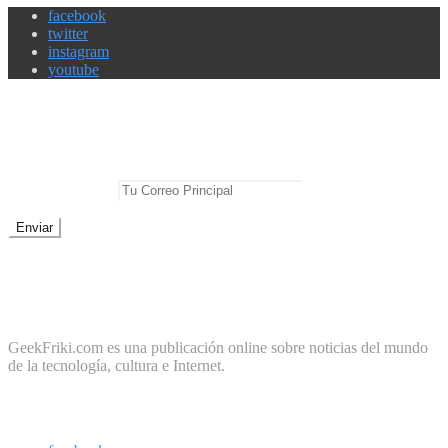
facebook
twitter
instagram
youtube
Newsletter
No te pierdas las mejores noticias
E-mail Principal:
No te preocupes, cero spam
Sobre Geek Friki
GeekFriki.com es una publicación online sobre noticias del mundo
de la tecnología, cultura e Internet.
Síguenos