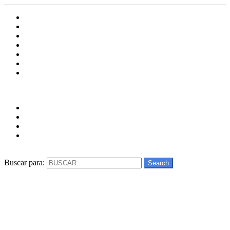
Inicio
Cultura
Software
Videojueos
Aplicaciones
Series
Películas
Follow us
facebook
twitter
instagram
youtube
Buscar
Buscar para:
Search