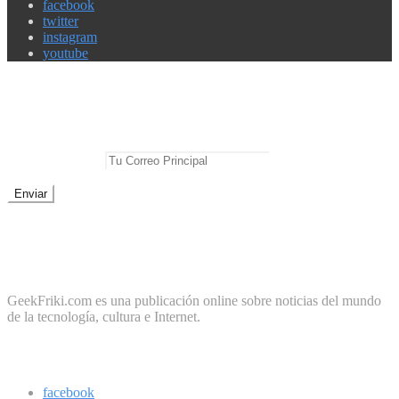
facebook
twitter
instagram
youtube
Newsletter
No te pierdas las mejores noticias
E-mail Principal:
No te preocupes, cero spam
Sobre Geek Friki
GeekFriki.com es una publicación online sobre noticias del mundo
de la tecnología, cultura e Internet.
Síguenos
facebook