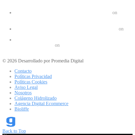
Google Pixel 8 y 8 Pro durarán 7 años | Geek Friki
on
Las últimas tendencias en dispositivos móviles: ¿Qué nos
depara el futuro?
Crear un Letrero LED Digital en Android | Geek Friki
on
10 aplicaciones para hacer ejercicios en casa
Los 10 mejores podcast sobre tecnologóa que debes escuchar
en 2022 | Geek Friki
on
Los mejores móviles para personas mayores
© 2026 Desarrollado por Promedia Digital
Contacto
Políticas Privacidad
Políticas Cookies
Aviso Legal
Nosotros
Colágeno Hidrolizado
Agencia Digital Ecommerce
Bioliffe
Back to Top