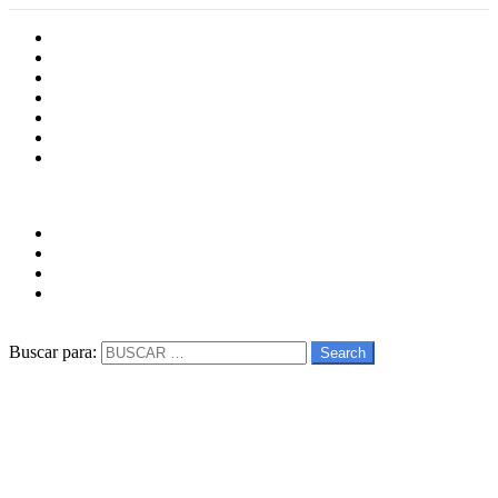
Inicio
Cultura
Software
Videojueos
Aplicaciones
Series
Películas
Follow us
facebook
twitter
instagram
youtube
Buscar
Buscar para:
Search