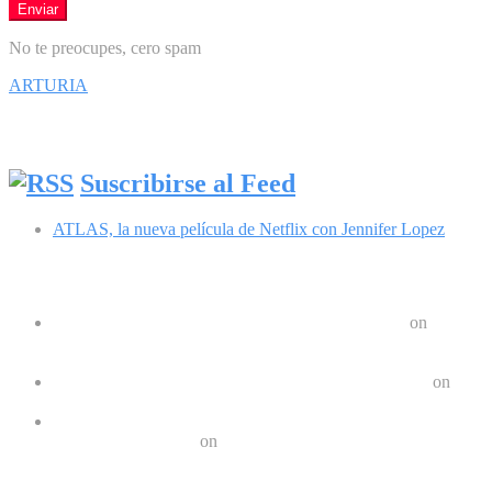
No te preocupes, cero spam
ARTURIA
Síguenos en Facebook
Suscribirse al Feed
ATLAS, la nueva película de Netflix con Jennifer Lopez
Comentarios recientes
Google Pixel 8 y 8 Pro durarán 7 años | Geek Friki
on
Las últimas tendencias en dispositivos móviles: ¿Qué nos
depara el futuro?
Crear un Letrero LED Digital en Android | Geek Friki
on
10 aplicaciones para hacer ejercicios en casa
Los 10 mejores podcast sobre tecnologóa que debes escuchar
en 2022 | Geek Friki
on
Los mejores móviles para personas mayores