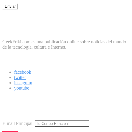
No te preocupes, cero spam
Sobre Geek Friki
GeekFriki.com es una publicación online sobre noticias del mundo
de la tecnología, cultura e Internet.
Síguenos
facebook
twitter
instagram
youtube
Boletín
Los mejores virales directamente en tu correo
E-mail Principal: