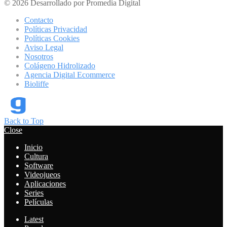
© 2026 Desarrollado por Promedia Digital
Contacto
Políticas Privacidad
Políticas Cookies
Aviso Legal
Nosotros
Colágeno Hidrolizado
Agencia Digital Ecommerce
Bioliffe
Back to Top
Close
Inicio
Cultura
Software
Videojueos
Aplicaciones
Series
Películas
Latest