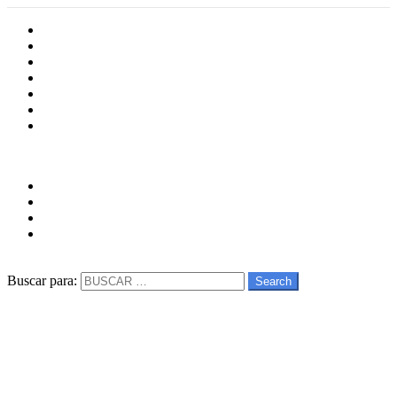
Inicio
Cultura
Software
Videojueos
Aplicaciones
Series
Películas
Follow us
facebook
twitter
instagram
youtube
Buscar
Buscar para:
Search