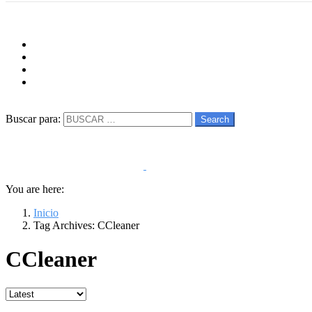
Menu
Follow us
facebook
twitter
instagram
youtube
Buscar
Buscar para:
Search
You are here:
Inicio
Tag Archives: CCleaner
CCleaner