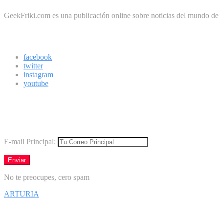
GeekFriki.com es una publicación online sobre noticias del mundo de la
Síguenos
facebook
twitter
instagram
youtube
Boletín
Los mejores virales directamente en tu correo
E-mail Principal:
No te preocupes, cero spam
ARTURIA
Síguenos en Facebook