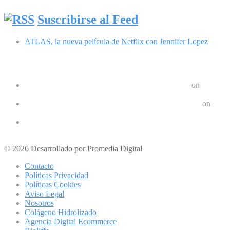
Suscribirse al Feed
ATLAS, la nueva película de Netflix con Jennifer Lopez
Comentarios recientes
Google Pixel 8 y 8 Pro durarán 7 años | Geek Friki
on
Las últimas tendencias en dispositivos móviles: ¿Qué nos depar
Crear un Letrero LED Digital en Android | Geek Friki
on
10 aplicaciones para hacer ejercicios en casa
Los 10 mejores podcast sobre tecnologóa que debes escuchar e
Los mejores móviles para personas mayores
© 2026 Desarrollado por Promedia Digital
Contacto
Políticas Privacidad
Políticas Cookies
Aviso Legal
Nosotros
Colágeno Hidrolizado
Agencia Digital Ecommerce