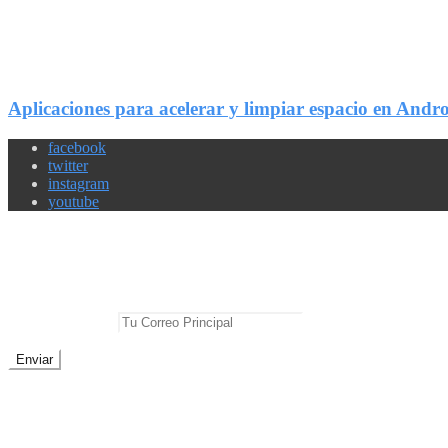
6
Compartir
Aplicaciones para acelerar y limpiar espacio en Andr
facebook
twitter
instagram
youtube
Newsletter
No te pierdas las mejores noticias
E-mail Principal:
No te preocupes, cero spam
Sobre Geek Friki