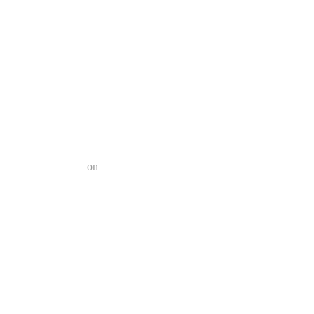
a el futuro?
n 2022 | Geek Friki
on