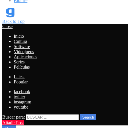
Bioliffe
Back to Top
Close
Inicio
Cultura
Software
Videojueos
Aplicaciones
Series
Películas
Latest
Popular
facebook
twitter
instagram
youtube
Buscar para:
Search
Añadir Post