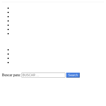
Inicio
Cultura
Software
Videojueos
Aplicaciones
Series
Películas
Follow us
facebook
twitter
instagram
youtube
Buscar
Buscar para:
Search